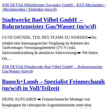
JOB DETAILS
Mobilcenter Zawatzky GmbH – KFZ-Mechaniker /
-Mechatroniker / Elektriker (m/w/d)
Stadtwerke Bad Vilbel GmbH –
Rohrnetzmeister Gas/Wasser (m/w/d)
GUTE GRÜNDE, TEIL DES TEAMS ZU WERDEN➡️Du
erhältst eine leistungsgerechte Vergütung im Rahmen des
Tarifvertrages Versorgungsbetriebe (TV-V) inkl.
Jahressonderzahlung & attraktiver Altersvorsorge➡️ Wir bieten
Dir…
JOB DETAILS
Stadtwerke Bad Vilbel GmbH – Rohrnetzmeister
Gas/Wasser (m/w/d)
Bausch+Lomb – Spezialist Feinmechanik
(m/w/d) in Voll/Teilzeit
DEINE AUFGABEN ➡️ Feinmechanische Montage von
Baugruppen für chirurgische Augeninstrumente unter dem