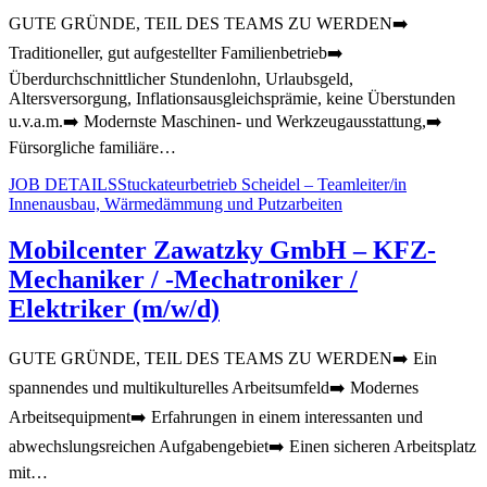
GUTE GRÜNDE, TEIL DES TEAMS ZU WERDEN➡️
Traditioneller, gut aufgestellter Familienbetrieb➡️
Überdurchschnittlicher Stundenlohn, Urlaubsgeld,
Altersversorgung, Inflationsausgleichsprämie, keine Überstunden
u.v.a.m.➡️ Modernste Maschinen- und Werkzeugausstattung,➡️
Fürsorgliche familiäre…
JOB DETAILS
Stuckateurbetrieb Scheidel – Teamleiter/in
Innenausbau, Wärmedämmung und Putzarbeiten
Mobilcenter Zawatzky GmbH – KFZ-
Mechaniker / -Mechatroniker /
Elektriker (m/w/d)
GUTE GRÜNDE, TEIL DES TEAMS ZU WERDEN➡️ Ein
spannendes und multikulturelles Arbeitsumfeld➡️ Modernes
Arbeitsequipment➡️ Erfahrungen in einem interessanten und
abwechslungsreichen Aufgabengebiet➡️ Einen sicheren Arbeitsplatz
mit…